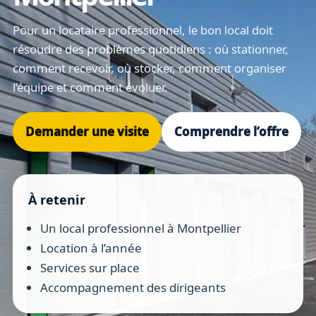
Pour un locataire professionnel, le bon local doit
résoudre des problèmes quotidiens : où stationner,
comment recevoir, où stocker, comment organiser
l’équipe et comment évoluer.
Demander une visite
Comprendre l’offre
À retenir
Un local professionnel à Montpellier
Location à l’année
Services sur place
Accompagnement des dirigeants