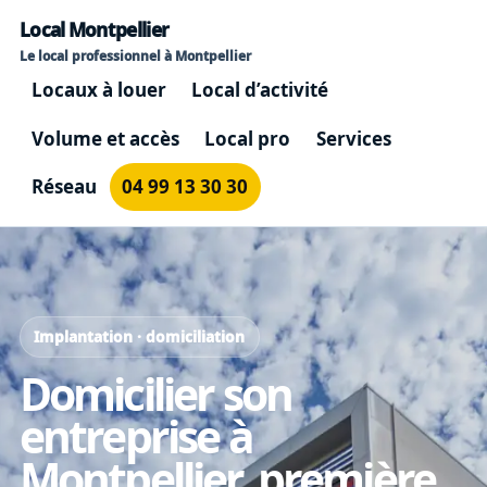
Local Montpellier
Le local professionnel à Montpellier
Locaux à louer
Local d’activité
Volume et accès
Local pro
Services
Réseau
04 99 13 30 30
Implantation · domiciliation
Domicilier son
entreprise à
Montpellier, première