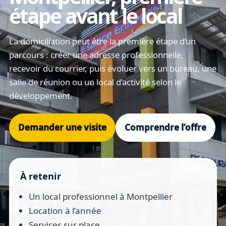
étape avant le local
La domiciliation peut être la première étape d’un
parcours : créer une adresse professionnelle,
recevoir du courrier, puis évoluer vers un bureau, une
salle de réunion ou un local d’activité selon le
développement.
Demander une visite
Comprendre l’offre
À retenir
Un local professionnel à Montpellier
Location à l’année
Services sur place